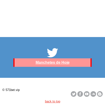
Manchetes de Hoje
© 571bet.vip
back to top