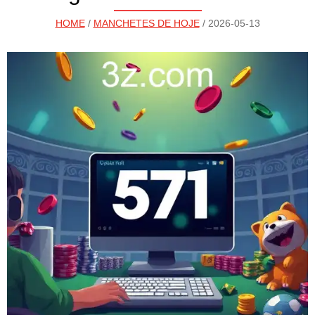
HOME
/
MANCHETES DE HOJE
/ 2026-05-13