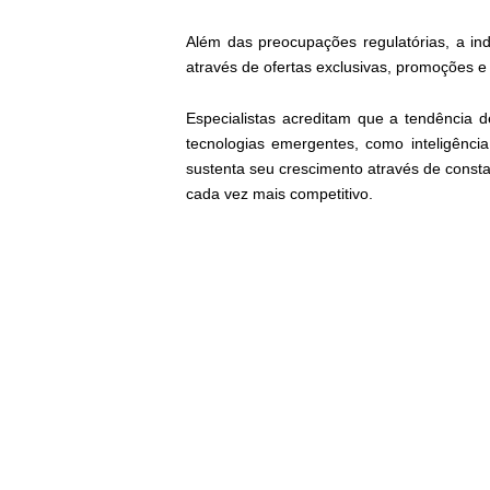
Além das preocupações regulatórias, a ind
através de ofertas exclusivas, promoções e 
Especialistas acreditam que a tendência 
tecnologias emergentes, como inteligência
sustenta seu crescimento através de const
cada vez mais competitivo.