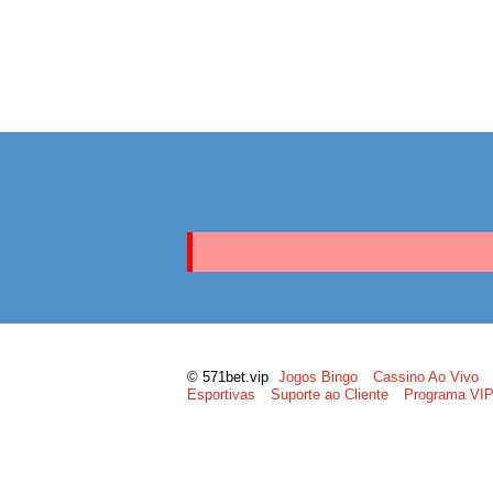
© 571bet.vip
Jogos Bingo
Cassino Ao Vivo
Esportivas
Suporte ao Cliente
Programa VI