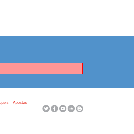
queis
Apostas