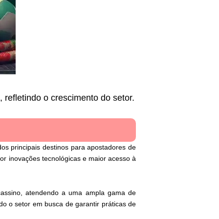
 refletindo o crescimento do setor.
os principais destinos para apostadores de
por inovações tecnológicas e maior acesso à
e cassino, atendendo a uma ampla gama de
o o setor em busca de garantir práticas de