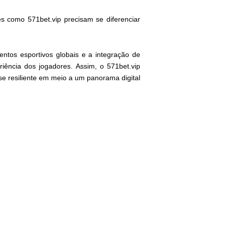
es como 571bet.vip precisam se diferenciar
ntos esportivos globais e a integração de
riência dos jogadores. Assim, o 571bet.vip
e resiliente em meio a um panorama digital