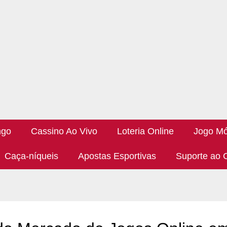
ngo
Cassino Ao Vivo
Loteria Online
Jogo Mó
Caça-níqueis
Apostas Esportivas
Suporte ao C