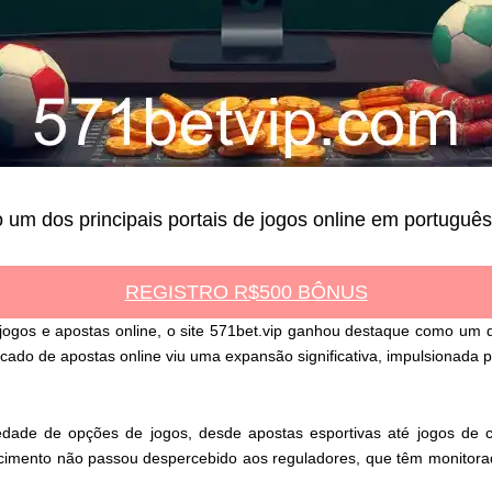
um dos principais portais de jogos online em português,
REGISTRO R$500 BÔNUS
ogos e apostas online, o site 571bet.vip ganhou destaque como um d
cado de apostas online viu uma expansão significativa, impulsionada 
iedade de opções de jogos, desde apostas esportivas até jogos d
escimento não passou despercebido aos reguladores, que têm monitorad