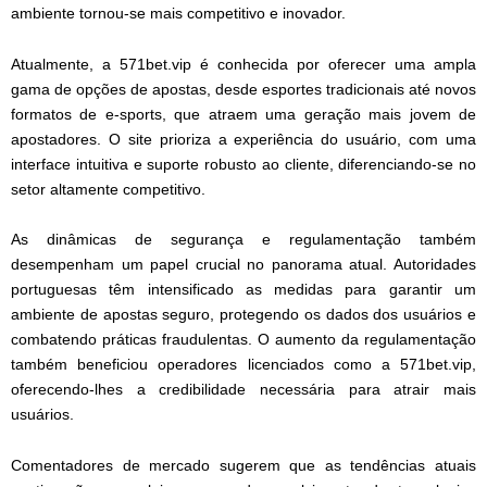
ambiente tornou-se mais competitivo e inovador.
Atualmente, a 571bet.vip é conhecida por oferecer uma ampla
gama de opções de apostas, desde esportes tradicionais até novos
formatos de e-sports, que atraem uma geração mais jovem de
apostadores. O site prioriza a experiência do usuário, com uma
interface intuitiva e suporte robusto ao cliente, diferenciando-se no
setor altamente competitivo.
As dinâmicas de segurança e regulamentação também
desempenham um papel crucial no panorama atual. Autoridades
portuguesas têm intensificado as medidas para garantir um
ambiente de apostas seguro, protegendo os dados dos usuários e
combatendo práticas fraudulentas. O aumento da regulamentação
também beneficiou operadores licenciados como a 571bet.vip,
oferecendo-lhes a credibilidade necessária para atrair mais
usuários.
Comentadores de mercado sugerem que as tendências atuais