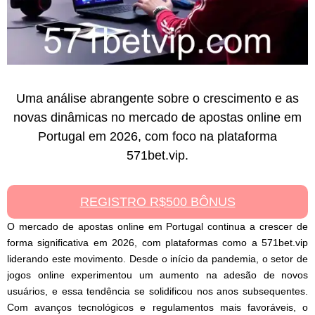
Uma análise abrangente sobre o crescimento e as
novas dinâmicas no mercado de apostas online em
Portugal em 2026, com foco na plataforma
571bet.vip.
REGISTRO R$500 BÔNUS
O mercado de apostas online em Portugal continua a crescer de
forma significativa em 2026, com plataformas como a 571bet.vip
liderando este movimento. Desde o início da pandemia, o setor de
jogos online experimentou um aumento na adesão de novos
usuários, e essa tendência se solidificou nos anos subsequentes.
Com avanços tecnológicos e regulamentos mais favoráveis, o