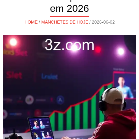
em 2026
HOME
/
MANCHETES DE HOJE
/ 2026-06-02