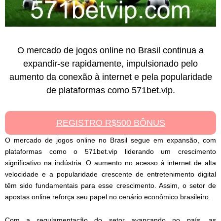
O mercado de jogos online no Brasil continua a
expandir-se rapidamente, impulsionado pelo
aumento da conexão à internet e pela popularidade
de plataformas como 571bet.vip.
REGISTRO R$500 BÔNUS
O mercado de jogos online no Brasil segue em expansão, com
plataformas como o 571bet.vip liderando um crescimento
significativo na indústria. O aumento no acesso à internet de alta
velocidade e a popularidade crescente de entretenimento digital
têm sido fundamentais para esse crescimento. Assim, o setor de
apostas online reforça seu papel no cenário econômico brasileiro.
Com a regulamentação do setor avançando no país, as